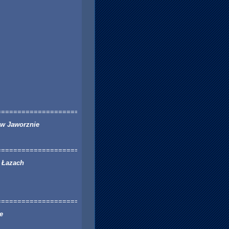
===========================
 w Jaworznie
==========================
w Łazach
===========================
e