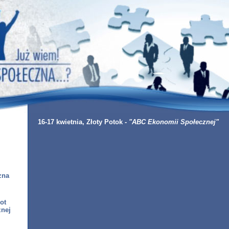
16-17 kwietnia, Złoty Potok -
"ABC Ekonomii Społecznej"
zna
ot
nej