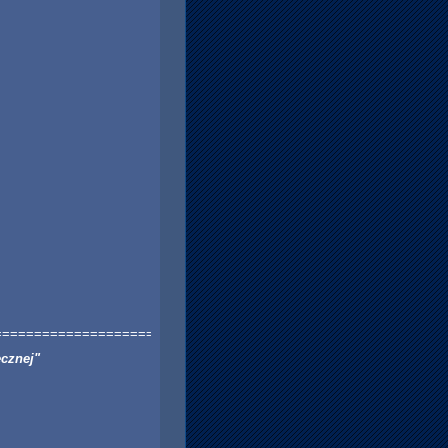
========================
cznej"