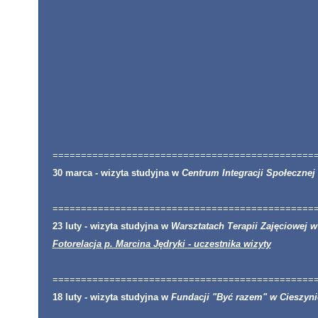
==============================================
30 marca - wizyta studyjna w
Centrum Integracji Społecznej
==============================================
23 luty - wizyta studyjna w
Warsztatach Terapii Zajęciowej 
Fotorelacja p. Marcina Jędryki - uczestnika wizyty
==============================================
18 luty - wizyta studyjna w
Fundacji "Być razem" w Cieszyni