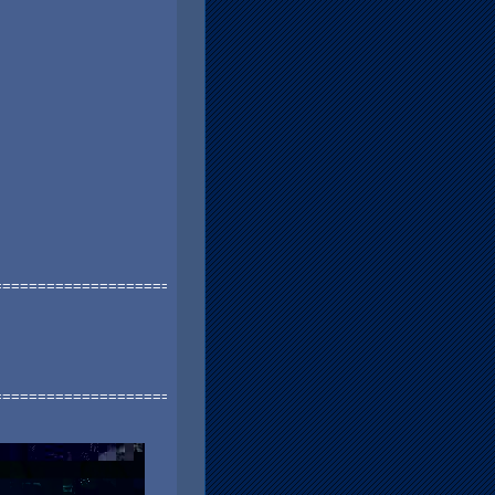
=======================
========================